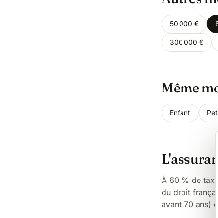
50 000 €
300 000 €
Même mon
Enfant
Pet
L'assuran
À 60 % de taxat
du droit frança
avant 70 ans) e