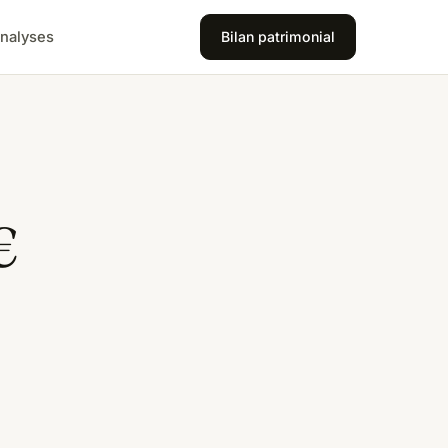
nalyses
Bilan patrimonial
€