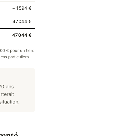
− 1 594 €
47 044 €
47 044 €
00 € pour un tiers
cas particuliers.
70 ans
terait
situation
.
renté