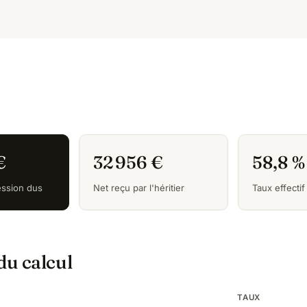
€
32 956 €
58,8 %
ession dus
Net reçu par l'héritier
Taux effectif
 du calcul
TAUX