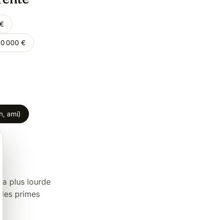
 €
00 000 €
n, ami)
la plus lourde
 les primes