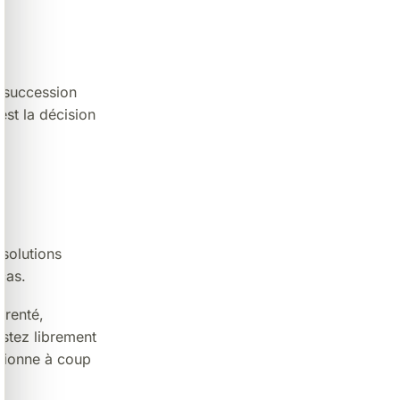
e succession
est la décision
solutions
cas.
arenté,
stez librement
ctionne à coup