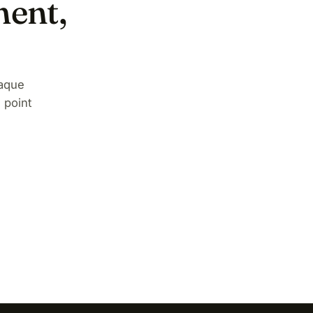
ment,
aque
 point