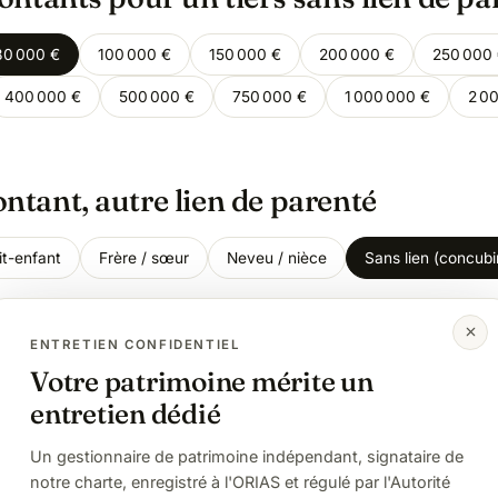
80 000 €
100 000 €
150 000 €
200 000 €
250 000
400 000 €
500 000 €
750 000 €
1 000 000 €
2 0
tant, autre lien de parenté
it-enfant
Frère / sœur
Neveu / nièce
Sans lien (concubi
ENTRETIEN CONFIDENTIEL
ce vie, quasi indispensable
Votre patrimoine mérite un
entretien dédié
ion, la transmission classique à un concubin ou un ami est 
is. L'assurance vie (152 500 € d'abattement puis 20 % pour
Un gestionnaire de patrimoine indépendant, signataire de
st le seul outil de masse pour y échapper légalement.
notre charte, enregistré à l'ORIAS et régulé par l'Autorité