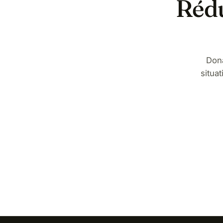
Rédu
Don
situa