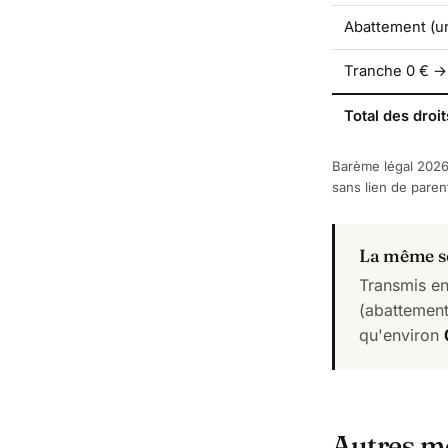
Abattement (un
Tranche 0 € →
Total des droit
Barème légal 2026 
sans lien de paren
La même so
Transmis en
(abattement
qu'environ
Autres mo