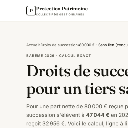
Protection Patrimoine
P
COLLECTIF DE GESTIONNAIRES
Accueil
›
Droits de succession
›
80 000 € · Sans lien (concu
BARÈME 2026 · CALCUL EXACT
Droits de succ
pour un tiers s
Pour une part nette de 80 000 € reçue pa
succession s'élèvent à
47 044 €
en 2026
reçoit 32 956 €. Voici le calcul, ligne à 