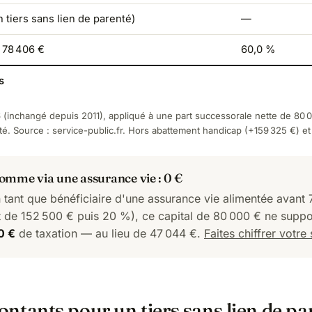
 tiers sans lien de parenté)
—
 78 406 €
60,0 %
s
(inchangé depuis 2011), appliqué à une part successorale nette de 80 0
té. Source :
service-public.fr
. Hors abattement handicap (+159 325 €) et 
mme via une assurance vie : 0 €
 tant que bénéficiaire d'une assurance vie alimentée avant 
 de 152 500 € puis 20 %), ce capital de 80 000 € ne suppor
0 €
de taxation — au lieu de 47 044 €.
Faites chiffrer votre 
ntants pour un tiers sans lien de pa