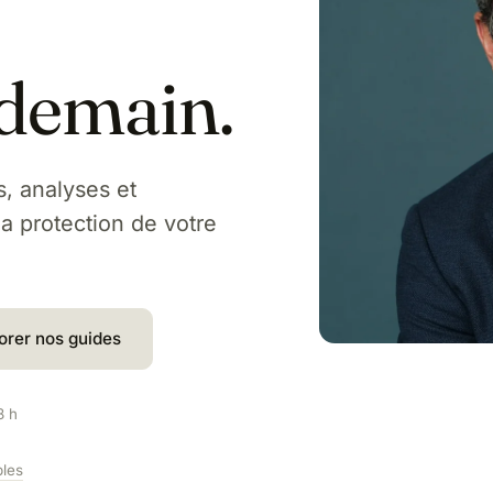
 demain.
, analyses et
a protection de votre
orer nos guides
8 h
bles