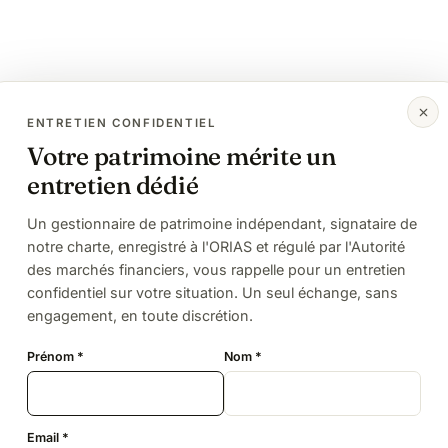
œur de la
ENTRETIEN CONFIDENTIEL
Votre patrimoine mérite un
atrimoine
entretien dédié
Un gestionnaire de patrimoine indépendant, signataire de
 et nos analyses — pour comprendre
notre charte, enregistré à l'ORIAS et régulé par l'Autorité
des marchés financiers, vous rappelle pour un entretien
confidentiel sur votre situation. Un seul échange, sans
engagement, en toute discrétion.
Prénom *
Nom *
Sujet 02
Transmission & succession
Email *