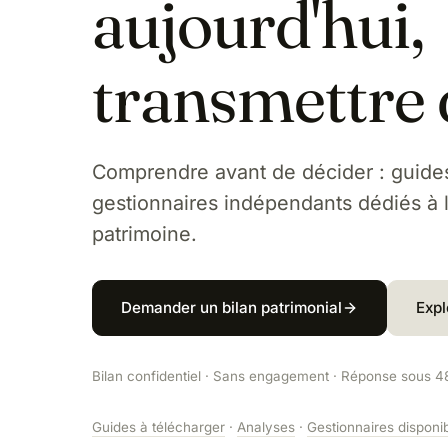
aujourd'hui,
transmettre
Comprendre avant de décider : guides
gestionnaires indépendants dédiés à l
patrimoine.
Demander un bilan patrimonial
Expl
Bilan confidentiel · Sans engagement · Réponse sous 4
Guides à télécharger
·
Analyses
·
Gestionnaires disponi