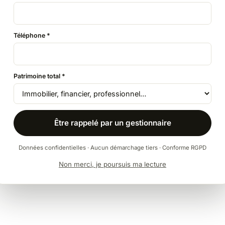
Transmettre à vos proches en réduisant
les droits, au bon moment et dans le bon
cadre.
Téléphone *
Donation, donation-partage &
démembrement
Clause bénéficiaire sur-mesure
Patrimoine total *
Transmission d'entreprise & pacte Dutreil
Être rappelé par un gestionnaire
Guide à télécharger · Analyses
Explorer le sujet →
Données confidentielles · Aucun démarchage tiers · Conforme RGPD
Non merci, je poursuis ma lecture