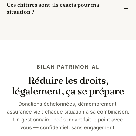
Ces chiffres sont-ils exacts pour ma
vie alimentée avant 70 ans, le bénéficiaire profiterait
situation ?
d'un abattement de 152 500 € puis d'un taux de 20
% : soit environ 0 € de taxation, contre 39 618 € par
Ils correspondent au barème légal 2026 appliqué à
succession classique.
une part nette de 80 000 € pour un neveu ou une
nièce, hors cas particuliers (handicap : abattement
supplémentaire de 159 325 €, biens spécifiques,
passif successoral). Un chiffrage personnalisé relève
d'un bilan patrimonial.
BILAN PATRIMONIAL
Réduire les droits,
légalement, ça se prépare
Donations échelonnées, démembrement,
assurance vie : chaque situation a sa combinaison.
Un gestionnaire indépendant fait le point avec
vous — confidentiel, sans engagement.