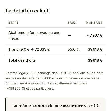
Le détail du calcul
ÉTAPE
TAUX
MONTANT
Abattement (un neveu ou une
—
− 7 967 €
nièce)
Tranche 0 € → 72 033 €
55,0 %
39 618 €
Total des droits
39 618 €
Barème légal 2026 (inchangé depuis 2011), appliqué à une part
successorale nette de 80 000 € pour un neveu ou une nièce.
Source :
service-public.fr
. Hors abattement handicap
(+159 325 €) et cas particuliers.
La même somme via une assurance vie : 0 €