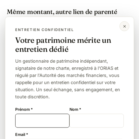
Même montant, autre lien de parenté
Enfant
Petit-enfant
Frère / sœur
ENTRETIEN CONFIDENTIEL
Votre patrimoine mérite un
Neveu / nièce
Sans lien (concubin, ami)
entretien dédié
Un gestionnaire de patrimoine indépendant,
L'assurance vie, le levier décisif
signataire de notre charte, enregistré à l'ORIAS et
À 55 % de taxation, transmettre à un neveu par
régulé par l'Autorité des marchés financiers, vous
succession classique est confiscatoire. L'assurance
rappelle pour un entretien confidentiel sur votre
vie (152 500 € d'abattement puis 20 % pour les
situation. Un seul échange, sans engagement, en
primes versées avant 70 ans) change radicalement
toute discrétion.
l'équation — c'est souvent une division par cinq de
Prénom *
Nom *
la facture.
La donation de son vivant
Email *