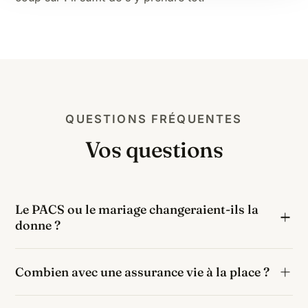
QUESTIONS FRÉQUENTES
Vos questions
Le PACS ou le mariage changeraient-ils la
donne ?
Le PACS et le mariage ne concernent que le couple :
Combien avec une assurance vie à la place ?
pour un neveu, les leviers sont la donation anticipée
et surtout l'assurance vie.
Si ces 80 000 € étaient transmis via une assurance