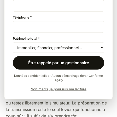
L'abattement de 7 967 € se renouvelle tous les 15
ans en donation. Un don familial de somme d'argent
Téléphone *
peut s'y ajouter sous conditions lorsque le neveu
vient en représentation.
Patrimoine total *
Le testament bien rédigé
Léguer en pleine propriété, en démembrement ou via
une charge : la rédaction du testament influe
Être rappelé par un gestionnaire
directement sur l'assiette taxable. Un point à
travailler avec votre notaire.
Données confidentielles · Aucun démarchage tiers · Conforme
RGPD
Pour la vision d'ensemble — barèmes complets,
Non merci, je poursuis ma lecture
abattements par lien de parenté, exonérations —
consultez notre
guide des droits de succession 2026
ou testez librement le
simulateur
. La
préparation de
la transmission
reste le seul levier qui fonctionne à
coup sûr : il suffit de s'y prendre tôt.