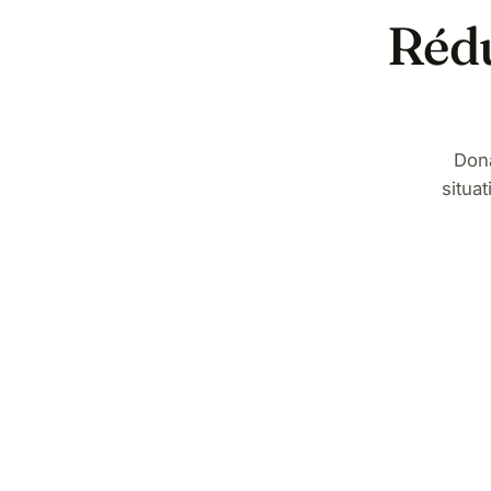
Rédu
Don
situa