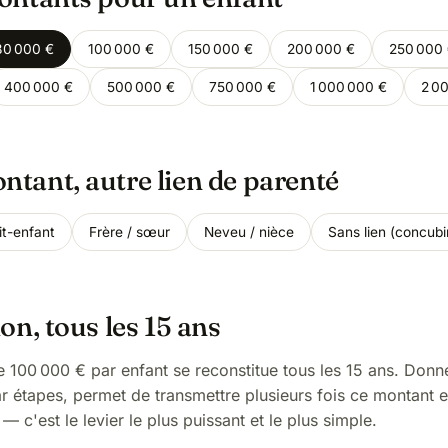
80 000 €
100 000 €
150 000 €
200 000 €
250 000
400 000 €
500 000 €
750 000 €
1 000 000 €
2 0
tant, autre lien de parenté
it-enfant
Frère / sœur
Neveu / nièce
Sans lien (concubi
on, tous les 15 ans
 100 000 € par enfant se reconstitue tous les 15 ans. Donn
par étapes, permet de transmettre plusieurs fois ce montant 
 — c'est le levier le plus puissant et le plus simple.