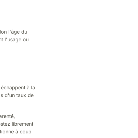
elon l'âge du
nt l'usage ou
 échappent à la
is d'un taux de
arenté,
stez librement
ctionne à coup