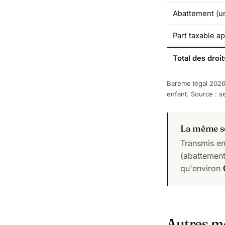
Abattement (un
Part taxable a
Total des droit
Barème légal 2026
enfant. Source :
se
La même so
Transmis en
(abattement
qu'environ
Autres m