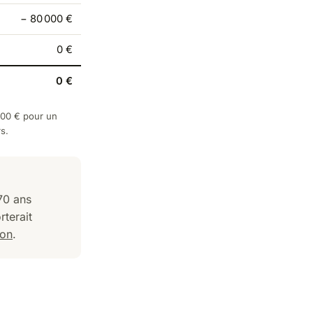
− 80 000 €
0 €
0 €
000 € pour un
s.
70 ans
terait
ion
.