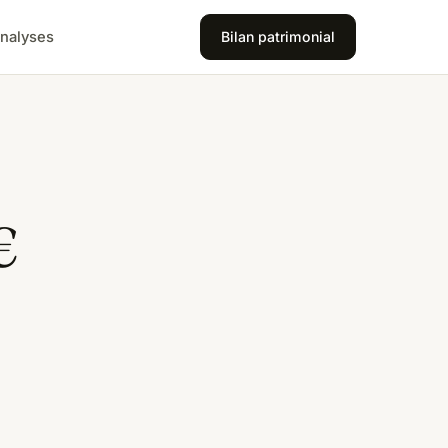
nalyses
Bilan patrimonial
€