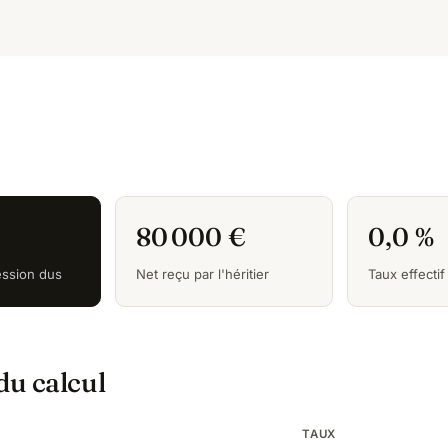
80 000 €
0,0 %
ession dus
Net reçu par l'héritier
Taux effectif
 du calcul
TAUX