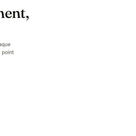
ment,
aque
 point