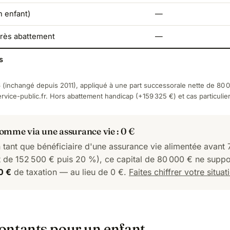
 enfant)
—
près abattement
—
s
 (inchangé depuis 2011), appliqué à une part successorale nette de 80 
rvice-public.fr
. Hors abattement handicap (+159 325 €) et cas particulier
mme via une assurance vie : 0 €
 tant que bénéficiaire d'une assurance vie alimentée avant 
 de 152 500 € puis 20 %), ce capital de 80 000 € ne suppor
0 €
de taxation — au lieu de 0 €.
Faites chiffrer votre situat
ontants pour un enfant