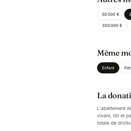
50 000 €
300 000 €
Même mon
Enfant
Pet
La donati
L'abattement de
vivant, tôt et 
totale de droits