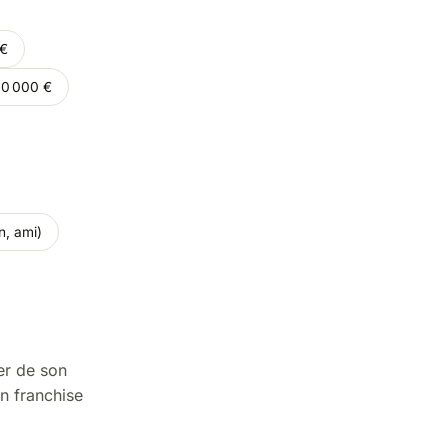
 €
00 000 €
n, ami)
er de son
en franchise