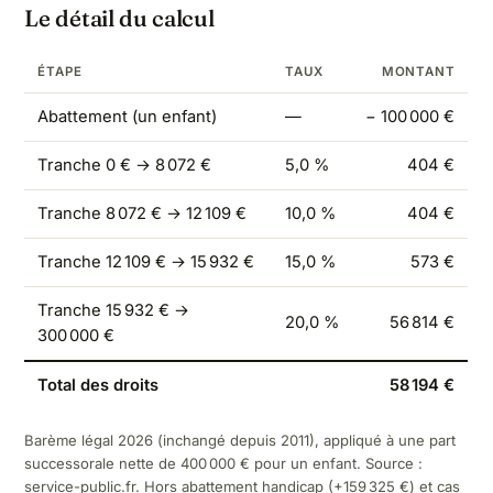
Le détail du calcul
ÉTAPE
TAUX
MONTANT
Abattement (un enfant)
—
− 100 000 €
Tranche 0 € → 8 072 €
5,0 %
404 €
Tranche 8 072 € → 12 109 €
10,0 %
404 €
Tranche 12 109 € → 15 932 €
15,0 %
573 €
Tranche 15 932 € →
20,0 %
56 814 €
300 000 €
Total des droits
58 194 €
Barème légal 2026 (inchangé depuis 2011), appliqué à une part
successorale nette de 400 000 € pour un enfant. Source :
service-public.fr
. Hors abattement handicap (+159 325 €) et cas