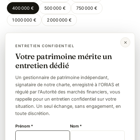
400 000 €
500 000 €
750 000 €
1 000 000 €
2 000 000 €
Même montant, autre lien de parenté
ENTRETIEN CONFIDENTIEL
Votre patrimoine mérite un
Enfant
Petit-enfant
Frère / sœur
entretien dédié
Neveu / nièce
Sans lien (concubin, ami)
Un gestionnaire de patrimoine indépendant,
signataire de notre charte, enregistré à l'ORIAS et
régulé par l'Autorité des marchés financiers, vous
La donation, tous les 15 ans
rappelle pour un entretien confidentiel sur votre
L'abattement de 100 000 € par enfant se reconstitue
situation. Un seul échange, sans engagement, en
tous les 15 ans. Donner de son vivant, tôt et par
toute discrétion.
étapes, permet de transmettre plusieurs fois ce
Prénom *
Nom *
montant en franchise totale de droits — c'est le levier
le plus puissant et le plus simple.