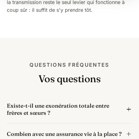
la transmission
reste le seul levier qui fonctionne à
coup sûr : il suffit de s'y prendre tôt.
QUESTIONS FRÉQUENTES
Vos questions
Existe-t-il une exonération totale entre
frères et sœurs ?
Oui, sous trois conditions cumulatives : avoir vécu
Combien avec une assurance vie à la place ?
avec le défunt pendant les 5 ans précédant le décès,