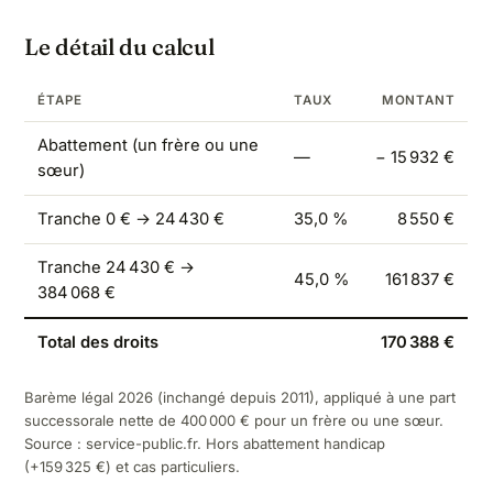
Le détail du calcul
ÉTAPE
TAUX
MONTANT
Abattement (un frère ou une
—
− 15 932 €
sœur)
Tranche 0 € → 24 430 €
35,0 %
8 550 €
Tranche 24 430 € →
45,0 %
161 837 €
384 068 €
Total des droits
170 388 €
Barème légal 2026 (inchangé depuis 2011), appliqué à une part
successorale nette de 400 000 € pour un frère ou une sœur.
Source :
service-public.fr
. Hors abattement handicap
(+159 325 €) et cas particuliers.