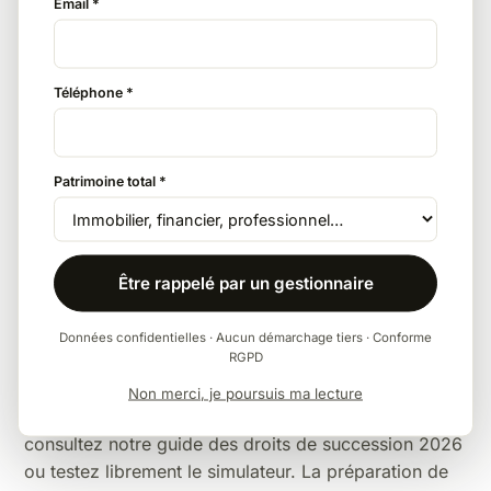
Email *
L'assurance vie
Avec 152 500 € d'abattement par bénéficiaire puis
Téléphone *
20 % (primes avant 70 ans), l'assurance vie divise
généralement la facture par deux ou plus face au
barème à 35/45 %.
Patrimoine total *
La donation anticipée
Être rappelé par un gestionnaire
L'abattement de 15 932 € entre frères et sœurs se
reconstitue tous les 15 ans en donation — modeste,
Données confidentielles · Aucun démarchage tiers · Conforme
mais cumulable avec les autres leviers.
RGPD
Pour la vision d'ensemble — barèmes complets,
Non merci, je poursuis ma lecture
abattements par lien de parenté, exonérations —
consultez notre
guide des droits de succession 2026
ou testez librement le
simulateur
. La
préparation de