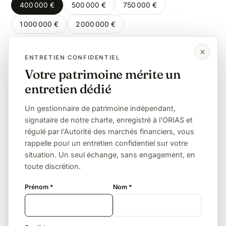
400 000 €
500 000 €
750 000 €
1 000 000 €
2 000 000 €
ENTRETIEN CONFIDENTIEL
Même montant, autre lien de parenté
Votre patrimoine mérite un
entretien dédié
Enfant
Petit-enfant
Frère / sœur
Neveu / nièce
Sans lien (concubin, ami)
Un gestionnaire de patrimoine indépendant,
signataire de notre charte, enregistré à l'ORIAS et
régulé par l'Autorité des marchés financiers, vous
L'exonération totale, sous conditions
rappelle pour un entretien confidentiel sur votre
situation. Un seul échange, sans engagement, en
Un frère ou une sœur est totalement exonéré s'il
toute discrétion.
remplit trois conditions cumulatives : avoir vécu avec
le défunt durant les 5 années précédant le décès,
Prénom *
Nom *
être célibataire, veuf ou divorcé, et avoir plus de
50 ans ou être infirme.