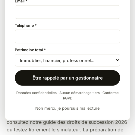
Email *
L'assurance vie
Avec 152 500 € d'abattement par bénéficiaire puis
Téléphone *
20 % (primes avant 70 ans), l'assurance vie divise
généralement la facture par deux ou plus face au
barème à 35/45 %.
Patrimoine total *
La donation anticipée
Être rappelé par un gestionnaire
L'abattement de 15 932 € entre frères et sœurs se
reconstitue tous les 15 ans en donation — modeste,
Données confidentielles · Aucun démarchage tiers · Conforme
mais cumulable avec les autres leviers.
RGPD
Pour la vision d'ensemble — barèmes complets,
Non merci, je poursuis ma lecture
abattements par lien de parenté, exonérations —
consultez notre
guide des droits de succession 2026
ou testez librement le
simulateur
. La
préparation de