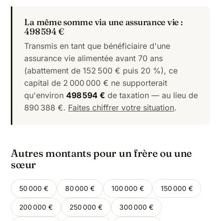
La même somme via une assurance vie :
498 594 €
Transmis en tant que bénéficiaire d'une
assurance vie alimentée avant 70 ans
(abattement de 152 500 € puis 20 %), ce
capital de 2 000 000 € ne supporterait
qu'environ
498 594 €
de taxation — au lieu de
890 388 €.
Faites chiffrer votre situation
.
Autres montants pour un frère ou une
sœur
50 000 €
80 000 €
100 000 €
150 000 €
200 000 €
250 000 €
300 000 €