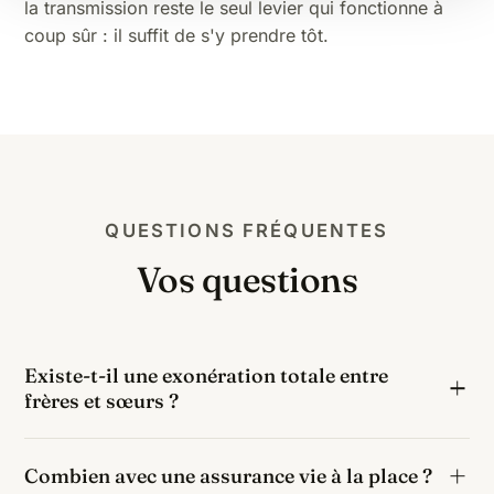
la transmission
reste le seul levier qui fonctionne à
coup sûr : il suffit de s'y prendre tôt.
QUESTIONS FRÉQUENTES
Vos questions
Existe-t-il une exonération totale entre
frères et sœurs ?
Oui, sous trois conditions cumulatives : avoir vécu
Combien avec une assurance vie à la place ?
avec le défunt pendant les 5 ans précédant le décès,