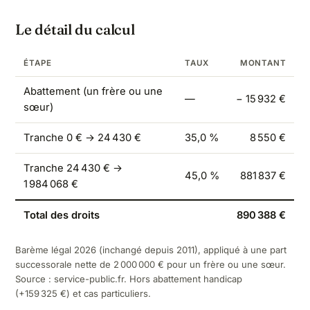
Le détail du calcul
ÉTAPE
TAUX
MONTANT
Abattement (un frère ou une
—
− 15 932 €
sœur)
Tranche 0 € → 24 430 €
35,0 %
8 550 €
Tranche 24 430 € →
45,0 %
881 837 €
1 984 068 €
Total des droits
890 388 €
Barème légal 2026 (inchangé depuis 2011), appliqué à une part
successorale nette de 2 000 000 € pour un frère ou une sœur.
Source :
service-public.fr
. Hors abattement handicap
(+159 325 €) et cas particuliers.