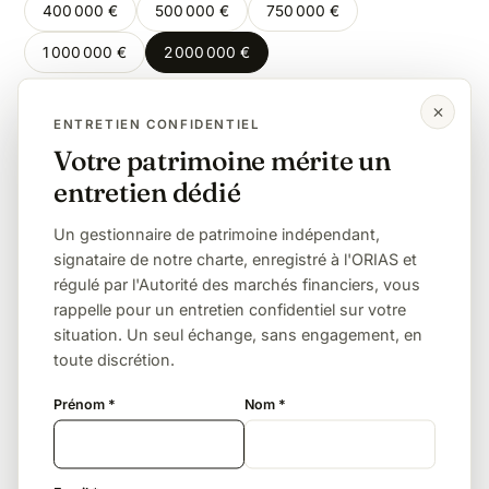
400 000 €
500 000 €
750 000 €
1 000 000 €
2 000 000 €
ENTRETIEN CONFIDENTIEL
Même montant, autre lien de parenté
Votre patrimoine mérite un
entretien dédié
Enfant
Petit-enfant
Frère / sœur
Neveu / nièce
Sans lien (concubin, ami)
Un gestionnaire de patrimoine indépendant,
signataire de notre charte, enregistré à l'ORIAS et
régulé par l'Autorité des marchés financiers, vous
L'exonération totale, sous conditions
rappelle pour un entretien confidentiel sur votre
situation. Un seul échange, sans engagement, en
Un frère ou une sœur est totalement exonéré s'il
toute discrétion.
remplit trois conditions cumulatives : avoir vécu avec
le défunt durant les 5 années précédant le décès,
Prénom *
Nom *
être célibataire, veuf ou divorcé, et avoir plus de
50 ans ou être infirme.