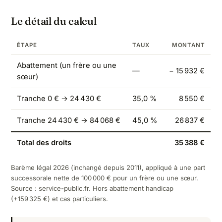
Le détail du calcul
ÉTAPE
TAUX
MONTANT
Abattement (un frère ou une
—
− 15 932 €
sœur)
Tranche 0 € → 24 430 €
35,0 %
8 550 €
Tranche 24 430 € → 84 068 €
45,0 %
26 837 €
Total des droits
35 388 €
Barème légal 2026 (inchangé depuis 2011), appliqué à une part
successorale nette de 100 000 € pour un frère ou une sœur.
Source :
service-public.fr
. Hors abattement handicap
(+159 325 €) et cas particuliers.