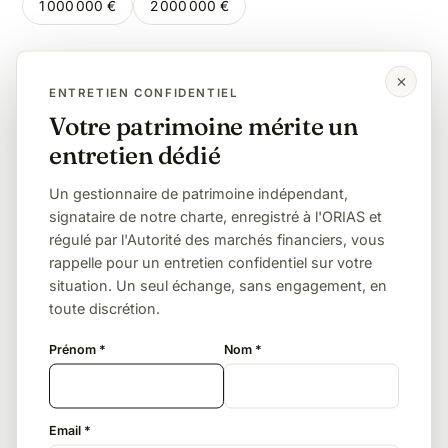
1 000 000 €
2 000 000 €
Même montant, autre lien de parenté
ENTRETIEN CONFIDENTIEL
Votre patrimoine mérite un
Enfant
Petit-enfant
Frère / sœur
entretien dédié
Neveu / nièce
Sans lien (concubin, ami)
Un gestionnaire de patrimoine indépendant,
signataire de notre charte, enregistré à l'ORIAS et
régulé par l'Autorité des marchés financiers, vous
L'exonération totale, sous conditions
rappelle pour un entretien confidentiel sur votre
Un frère ou une sœur est totalement exonéré s'il
situation. Un seul échange, sans engagement, en
remplit trois conditions cumulatives : avoir vécu avec
toute discrétion.
le défunt durant les 5 années précédant le décès,
Prénom *
Nom *
être célibataire, veuf ou divorcé, et avoir plus de
50 ans ou être infirme.
Email *