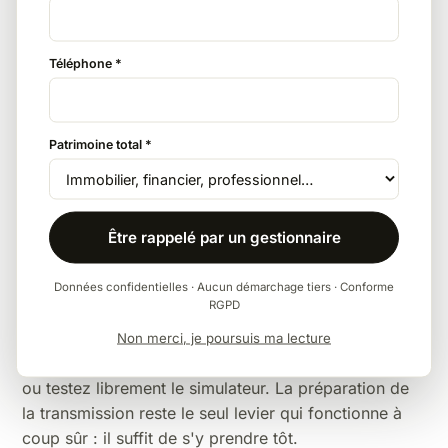
L'assurance vie
Avec 152 500 € d'abattement par bénéficiaire puis
20 % (primes avant 70 ans), l'assurance vie divise
Téléphone *
généralement la facture par deux ou plus face au
barème à 35/45 %.
Patrimoine total *
La donation anticipée
L'abattement de 15 932 € entre frères et sœurs se
Être rappelé par un gestionnaire
reconstitue tous les 15 ans en donation — modeste,
mais cumulable avec les autres leviers.
Données confidentielles · Aucun démarchage tiers · Conforme
RGPD
Pour la vision d'ensemble — barèmes complets,
abattements par lien de parenté, exonérations —
Non merci, je poursuis ma lecture
consultez notre
guide des droits de succession 2026
ou testez librement le
simulateur
. La
préparation de
la transmission
reste le seul levier qui fonctionne à
coup sûr : il suffit de s'y prendre tôt.