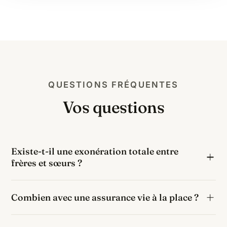
QUESTIONS FRÉQUENTES
Vos questions
Existe-t-il une exonération totale entre
frères et sœurs ?
Oui, sous trois conditions cumulatives : avoir vécu
Combien avec une assurance vie à la place ?
avec le défunt pendant les 5 ans précédant le décès,
être célibataire, veuf ou divorcé, et avoir plus de 50
Si ces 100 000 € étaient transmis via une assurance
ans ou être infirme. Elle est méconnue et