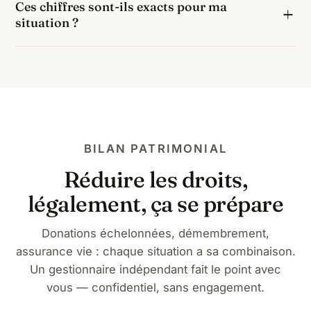
Ces chiffres sont-ils exacts pour ma
vie alimentée avant 70 ans, le bénéficiaire profiterait
régulièrement oubliée.
situation ?
d'un abattement de 152 500 € puis d'un taux de 20
% : soit environ 0 € de taxation, contre 35 388 € par
Ils correspondent au barème légal 2026 appliqué à
succession classique.
une part nette de 100 000 € pour un frère ou une
sœur, hors cas particuliers (handicap : abattement
supplémentaire de 159 325 €, biens spécifiques,
passif successoral). Un chiffrage personnalisé relève
d'un bilan patrimonial.
BILAN PATRIMONIAL
Réduire les droits,
légalement, ça se prépare
Donations échelonnées, démembrement,
assurance vie : chaque situation a sa combinaison.
Un gestionnaire indépendant fait le point avec
vous — confidentiel, sans engagement.