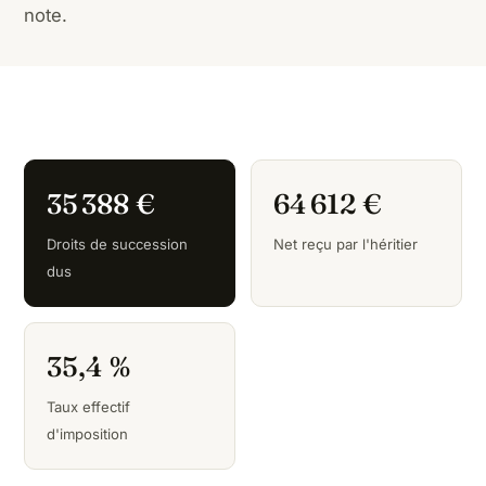
note.
35 388 €
64 612 €
Droits de succession
Net reçu par l'héritier
dus
35,4 %
Taux effectif
d'imposition