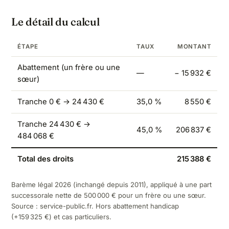
Le détail du calcul
ÉTAPE
TAUX
MONTANT
Abattement (un frère ou une
—
− 15 932 €
sœur)
Tranche 0 € → 24 430 €
35,0 %
8 550 €
Tranche 24 430 € →
45,0 %
206 837 €
484 068 €
Total des droits
215 388 €
Barème légal 2026 (inchangé depuis 2011), appliqué à une part
successorale nette de 500 000 € pour un frère ou une sœur.
Source :
service-public.fr
. Hors abattement handicap
(+159 325 €) et cas particuliers.