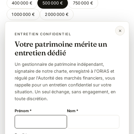
400 000 €
500 000 €
750 000 €
1 000 000 €
2 000 000 €
ENTRETIEN CONFIDENTIEL
Même montant, autre lien de parenté
Votre patrimoine mérite un
entretien dédié
Enfant
Petit-enfant
Frère / sœur
Neveu / nièce
Sans lien (concubin, ami)
Un gestionnaire de patrimoine indépendant,
signataire de notre charte, enregistré à l'ORIAS et
régulé par l'Autorité des marchés financiers, vous
L'exonération totale, sous conditions
rappelle pour un entretien confidentiel sur votre
situation. Un seul échange, sans engagement, en
Un frère ou une sœur est totalement exonéré s'il
toute discrétion.
remplit trois conditions cumulatives : avoir vécu avec
le défunt durant les 5 années précédant le décès,
Prénom *
Nom *
être célibataire, veuf ou divorcé, et avoir plus de
50 ans ou être infirme.