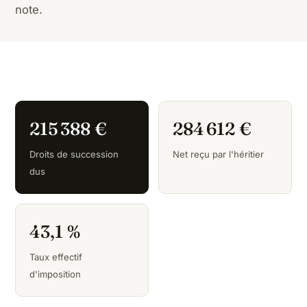
note.
215 388 €
284 612 €
Droits de succession
Net reçu par l'héritier
dus
43,1 %
Taux effectif
d'imposition