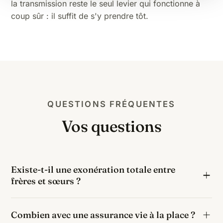
la transmission
reste le seul levier qui fonctionne à
coup sûr : il suffit de s'y prendre tôt.
QUESTIONS FRÉQUENTES
Vos questions
Existe-t-il une exonération totale entre
frères et sœurs ?
Oui, sous trois conditions cumulatives : avoir vécu
Combien avec une assurance vie à la place ?
avec le défunt pendant les 5 ans précédant le décès,