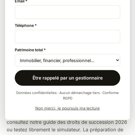
Email *
L'assurance vie
Avec 152 500 € d'abattement par bénéficiaire puis
Téléphone *
20 % (primes avant 70 ans), l'assurance vie divise
généralement la facture par deux ou plus face au
barème à 35/45 %.
Patrimoine total *
La donation anticipée
Être rappelé par un gestionnaire
L'abattement de 15 932 € entre frères et sœurs se
reconstitue tous les 15 ans en donation — modeste,
Données confidentielles · Aucun démarchage tiers · Conforme
mais cumulable avec les autres leviers.
RGPD
Pour la vision d'ensemble — barèmes complets,
Non merci, je poursuis ma lecture
abattements par lien de parenté, exonérations —
consultez notre
guide des droits de succession 2026
ou testez librement le
simulateur
. La
préparation de