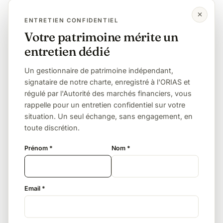
Neveu / nièce
Sans lien (concubin, ami)
ENTRETIEN CONFIDENTIEL
Votre patrimoine mérite un
La donation, tous les 15 ans
entretien dédié
L'abattement de 100 000 € par enfant se reconstitue
Un gestionnaire de patrimoine indépendant,
tous les 15 ans. Donner de son vivant, tôt et par
signataire de notre charte, enregistré à l'ORIAS et
étapes, permet de transmettre plusieurs fois ce
régulé par l'Autorité des marchés financiers, vous
montant en franchise totale de droits — c'est le levier
rappelle pour un entretien confidentiel sur votre
le plus puissant et le plus simple.
situation. Un seul échange, sans engagement, en
toute discrétion.
Le démembrement de propriété
Prénom *
Nom *
Donner la nue-propriété en conservant l'usufruit
réduit l'assiette taxable selon l'âge du donateur
Email *
(60 % de la valeur taxable à 61 ans, par exemple),
tout en gardant l'usage ou les revenus du bien.