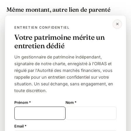
Même montant, autre lien de parenté
Enfant
Petit-enfant
Frère / sœur
ENTRETIEN CONFIDENTIEL
Votre patrimoine mérite un
Neveu / nièce
Sans lien (concubin, ami)
entretien dédié
L'assurance vie, quasi indispensable
Un gestionnaire de patrimoine indépendant,
signataire de notre charte, enregistré à l'ORIAS et
À 60 % de taxation, la transmission classique à un
régulé par l'Autorité des marchés financiers, vous
concubin ou un ami est la plus lourde du droit
rappelle pour un entretien confidentiel sur votre
français. L'assurance vie (152 500 € d'abattement
situation. Un seul échange, sans engagement, en
puis 20 % pour les primes avant 70 ans) est le seul
toute discrétion.
outil de masse pour y échapper légalement.
Prénom *
Nom *
Le PACS ou le mariage
Email *
Le partenaire de PACS et le conjoint sont totalement