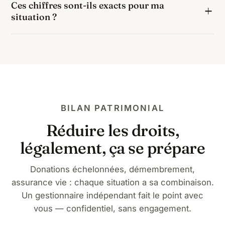
Ces chiffres sont-ils exacts pour ma
vie alimentée avant 70 ans, le bénéficiaire profiterait
marié.
situation ?
d'un abattement de 152 500 € puis d'un taux de 20
% : soit environ 0 € de taxation, contre 29 044 € par
Ils correspondent au barème légal 2026 appliqué à
succession classique.
une part nette de 50 000 € pour un tiers sans lien de
parenté, hors cas particuliers (handicap : abattement
supplémentaire de 159 325 €, biens spécifiques,
passif successoral). Un chiffrage personnalisé relève
d'un bilan patrimonial.
BILAN PATRIMONIAL
Réduire les droits,
légalement, ça se prépare
Donations échelonnées, démembrement,
assurance vie : chaque situation a sa combinaison.
Un gestionnaire indépendant fait le point avec
vous — confidentiel, sans engagement.