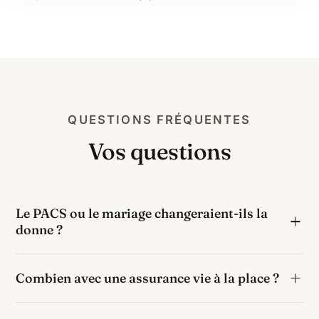
QUESTIONS FRÉQUENTES
Vos questions
Le PACS ou le mariage changeraient-ils la
donne ?
Radicalement : le conjoint marié et le partenaire de
Combien avec une assurance vie à la place ?
PACS (avec testament) sont totalement exonérés de
droits de succession. À 60,0 % de taxation, c'est la
Si ces 50 000 € étaient transmis via une assurance
première question à se poser pour un couple non