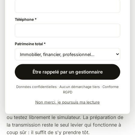
exonérés de droits de succession (avec testament
pour le partenaire de PACS). Pour un couple non
marié, c'est la décision patrimoniale la plus rentable
Téléphone *
qui existe.
Patrimoine total *
La tontine et autres montages
Clause de tontine dans un achat immobilier,
démembrements croisés : des solutions existent pour
Être rappelé par un gestionnaire
les situations spécifiques, à valider juridiquement au
cas par cas.
Données confidentielles · Aucun démarchage tiers · Conforme
RGPD
Pour la vision d'ensemble — barèmes complets,
abattements par lien de parenté, exonérations —
Non merci, je poursuis ma lecture
consultez notre
guide des droits de succession 2026
ou testez librement le
simulateur
. La
préparation de
la transmission
reste le seul levier qui fonctionne à
coup sûr : il suffit de s'y prendre tôt.