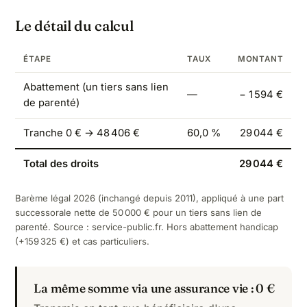
Le détail du calcul
ÉTAPE
TAUX
MONTANT
Abattement (un tiers sans lien
—
− 1 594 €
de parenté)
Tranche 0 € → 48 406 €
60,0 %
29 044 €
Total des droits
29 044 €
Barème légal 2026 (inchangé depuis 2011), appliqué à une part
successorale nette de 50 000 € pour un tiers sans lien de
parenté. Source :
service-public.fr
. Hors abattement handicap
(+159 325 €) et cas particuliers.
La même somme via une assurance vie : 0 €