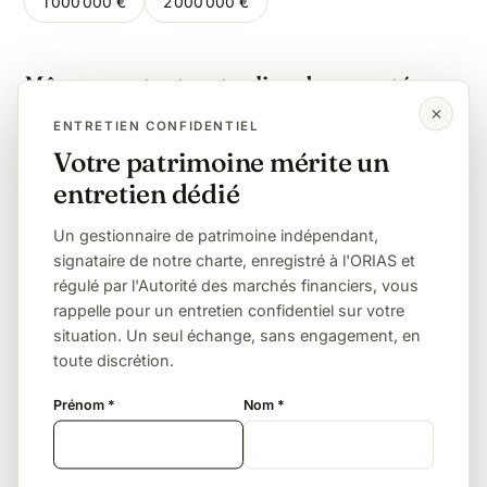
1 000 000 €
2 000 000 €
Même montant, autre lien de parenté
ENTRETIEN CONFIDENTIEL
Enfant
Petit-enfant
Frère / sœur
Votre patrimoine mérite un
Neveu / nièce
Sans lien (concubin, ami)
entretien dédié
Un gestionnaire de patrimoine indépendant,
L'assurance vie, quasi indispensable
signataire de notre charte, enregistré à l'ORIAS et
régulé par l'Autorité des marchés financiers, vous
À 60 % de taxation, la transmission classique à un
rappelle pour un entretien confidentiel sur votre
concubin ou un ami est la plus lourde du droit
situation. Un seul échange, sans engagement, en
français. L'assurance vie (152 500 € d'abattement
toute discrétion.
puis 20 % pour les primes avant 70 ans) est le seul
Prénom *
Nom *
outil de masse pour y échapper légalement.
Le PACS ou le mariage