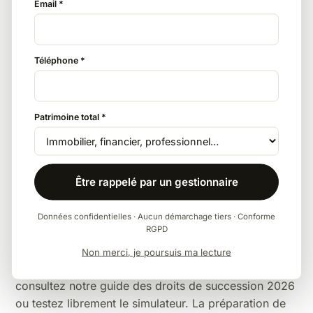
Email *
Le partenaire de PACS et le conjoint sont totalement
exonérés de droits de succession (avec testament
pour le partenaire de PACS). Pour un couple non
Téléphone *
marié, c'est la décision patrimoniale la plus rentable
qui existe.
Patrimoine total *
La tontine et autres montages
Clause de tontine dans un achat immobilier,
Être rappelé par un gestionnaire
démembrements croisés : des solutions existent pour
les situations spécifiques, à valider juridiquement au
Données confidentielles · Aucun démarchage tiers · Conforme
cas par cas.
RGPD
Pour la vision d'ensemble — barèmes complets,
Non merci, je poursuis ma lecture
abattements par lien de parenté, exonérations —
consultez notre
guide des droits de succession 2026
ou testez librement le
simulateur
. La
préparation de