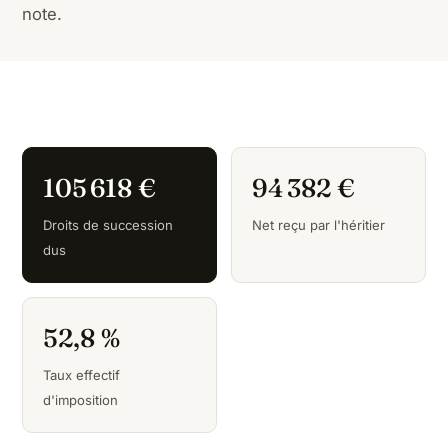
note.
105 618 €
94 382 €
Droits de succession
Net reçu par l'héritier
dus
52,8 %
Taux effectif
d'imposition