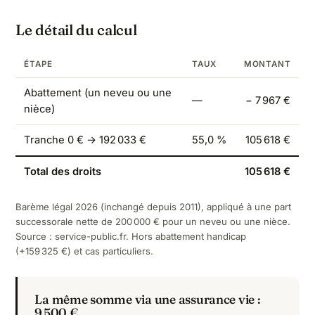
Le détail du calcul
ÉTAPE
TAUX
MONTANT
Abattement (un neveu ou une
—
− 7 967 €
nièce)
Tranche 0 € → 192 033 €
55,0 %
105 618 €
Total des droits
105 618 €
Barème légal 2026 (inchangé depuis 2011), appliqué à une part
successorale nette de 200 000 € pour un neveu ou une nièce.
Source :
service-public.fr
. Hors abattement handicap
(+159 325 €) et cas particuliers.
La même somme via une assurance vie :
9 500 €