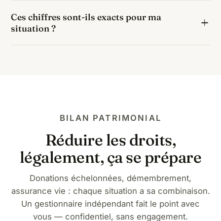
Si ces 200 000 € étaient transmis via une assurance
Ces chiffres sont-ils exacts pour ma
vie alimentée avant 70 ans, le bénéficiaire profiterait
situation ?
d'un abattement de 152 500 € puis d'un taux de 20
% : soit environ 9 500 € de taxation, contre
Ils correspondent au barème légal 2026 appliqué à
105 618 € par succession classique.
une part nette de 200 000 € pour un neveu ou une
nièce, hors cas particuliers (handicap : abattement
supplémentaire de 159 325 €, biens spécifiques,
passif successoral). Un chiffrage personnalisé relève
d'un bilan patrimonial.
BILAN PATRIMONIAL
Réduire les droits,
légalement, ça se prépare
Donations échelonnées, démembrement,
assurance vie : chaque situation a sa combinaison.
Un gestionnaire indépendant fait le point avec
vous — confidentiel, sans engagement.