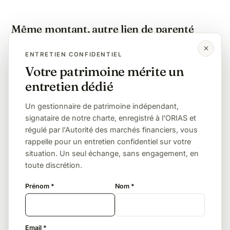
Même montant, autre lien de parenté
Enfant
Petit-enfant
Frère / sœur
ENTRETIEN CONFIDENTIEL
Votre patrimoine mérite un
Neveu / nièce
Sans lien (concubin, ami)
entretien dédié
Un gestionnaire de patrimoine indépendant,
L'assurance vie, le levier décisif
signataire de notre charte, enregistré à l'ORIAS et
régulé par l'Autorité des marchés financiers, vous
À 55 % de taxation, transmettre à un neveu par
rappelle pour un entretien confidentiel sur votre
succession classique est confiscatoire. L'assurance
situation. Un seul échange, sans engagement, en
vie (152 500 € d'abattement puis 20 % pour les
toute discrétion.
primes versées avant 70 ans) change radicalement
l'équation — c'est souvent une division par cinq de
Prénom *
Nom *
la facture.
Email *