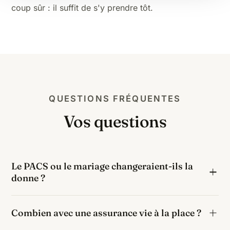
coup sûr : il suffit de s'y prendre tôt.
QUESTIONS FRÉQUENTES
Vos questions
Le PACS ou le mariage changeraient-ils la
donne ?
Le PACS et le mariage ne concernent que le couple :
Combien avec une assurance vie à la place ?
pour un neveu, les leviers sont la donation anticipée
et surtout l'assurance vie.