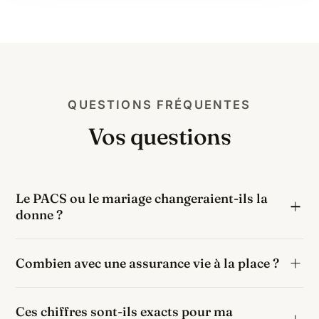
QUESTIONS FRÉQUENTES
Vos questions
Le PACS ou le mariage changeraient-ils la
donne ?
Le PACS et le mariage ne concernent que le couple :
Combien avec une assurance vie à la place ?
pour un neveu, les leviers sont la donation anticipée
et surtout l'assurance vie.
Si ces 150 000 € étaient transmis via une assurance
Ces chiffres sont-ils exacts pour ma
vie alimentée avant 70 ans, le bénéficiaire profiterait