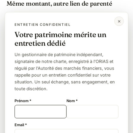
Même montant, autre lien de parenté
Enfant
Petit-enfant
Frère / sœur
ENTRETIEN CONFIDENTIEL
Neveu / nièce
Sans lien (concubin, ami)
Votre patrimoine mérite un
entretien dédié
L'assurance vie, le levier décisif
Un gestionnaire de patrimoine indépendant,
signataire de notre charte, enregistré à l'ORIAS et
À 55 % de taxation, transmettre à un neveu par
régulé par l'Autorité des marchés financiers, vous
succession classique est confiscatoire. L'assurance
rappelle pour un entretien confidentiel sur votre
vie (152 500 € d'abattement puis 20 % pour les
situation. Un seul échange, sans engagement, en
primes versées avant 70 ans) change radicalement
toute discrétion.
l'équation — c'est souvent une division par cinq de
la facture.
Prénom *
Nom *
La donation de son vivant
Email *
L'abattement de 7 967 € se renouvelle tous les 15