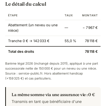
Le détail du calcul
ÉTAPE
TAUX
MONTANT
Abattement (un neveu ou une
—
− 7 967 €
nièce)
Tranche 0 € → 142 033 €
55,0 %
78 118 €
Total des droits
78 118 €
Barème légal 2026 (inchangé depuis 2011), appliqué à une part
successorale nette de 150 000 € pour un neveu ou une nièce.
Source :
service-public.fr
. Hors abattement handicap
(+159 325 €) et cas particuliers.
La même somme via une assurance vie : 0 €
Transmis en tant que bénéficiaire d'une