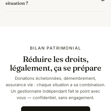
situation ?
d'un abattement de 152 500 € puis d'un taux de 20
% : soit environ 0 € de taxation, contre 78 118 € par
Ils correspondent au barème légal 2026 appliqué à
succession classique.
une part nette de 150 000 € pour un neveu ou une
nièce, hors cas particuliers (handicap : abattement
supplémentaire de 159 325 €, biens spécifiques,
passif successoral). Un chiffrage personnalisé relève
d'un bilan patrimonial.
BILAN PATRIMONIAL
Réduire les droits,
légalement, ça se prépare
Donations échelonnées, démembrement,
assurance vie : chaque situation a sa combinaison.
Un gestionnaire indépendant fait le point avec
vous — confidentiel, sans engagement.