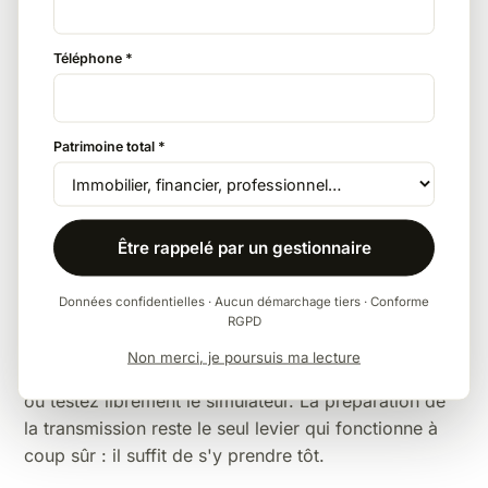
ans en donation. Un don familial de somme d'argent
peut s'y ajouter sous conditions lorsque le neveu
Téléphone *
vient en représentation.
Le testament bien rédigé
Patrimoine total *
Léguer en pleine propriété, en démembrement ou via
une charge : la rédaction du testament influe
directement sur l'assiette taxable. Un point à
Être rappelé par un gestionnaire
travailler avec votre notaire.
Données confidentielles · Aucun démarchage tiers · Conforme
Pour la vision d'ensemble — barèmes complets,
RGPD
abattements par lien de parenté, exonérations —
Non merci, je poursuis ma lecture
consultez notre
guide des droits de succession 2026
ou testez librement le
simulateur
. La
préparation de
la transmission
reste le seul levier qui fonctionne à
coup sûr : il suffit de s'y prendre tôt.