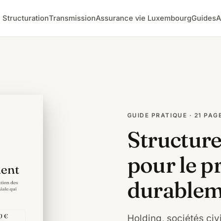
Structuration
Transmission
Assurance vie Luxembourg
Guides
A
GUIDE PRATIQUE · 21 PAG
Structure
pour le p
durablem
Holding, sociétés ci