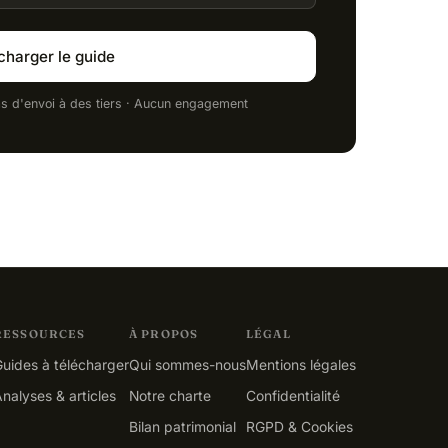
charger le guide
as d'envoi à des tiers · Aucun engagement
RESSOURCES
À PROPOS
LÉGAL
uides à télécharger
Qui sommes-nous
Mentions légales
nalyses & articles
Notre charte
Confidentialité
Bilan patrimonial
RGPD & Cookies