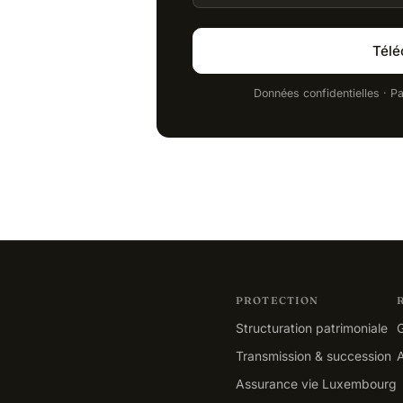
Télé
Données confidentielles · P
PROTECTION
Structuration patrimoniale
G
Transmission & succession
A
Assurance vie Luxembourg