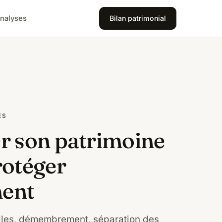
nalyses
Bilan patrimonial
ES
r son patrimoine
rotéger
ent
viles, démembrement, séparation des